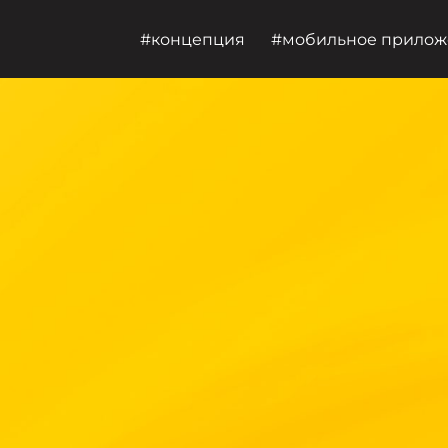
концепция
мобильное прилож