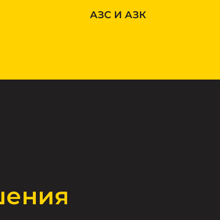
АЗС И АЗК
шения