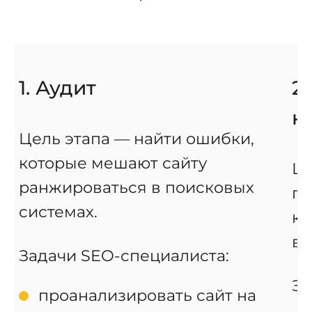
1. Аудит
2
к
Цель этапа — найти ошибки,
которые мешают сайту
Це
ранжироваться в поисковых
по
системах.
ко
в 
Задачи SEO-специалиста:
За
проанализировать сайт на