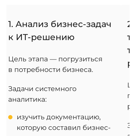
1. Анализ бизнес-задач
2
к ИТ-решению
т
т
Цель этапа — погрузиться
р
в потребности бизнеса.
Це
Задачи системного
по
аналитика:
ре
изучить документацию,
За
которую составил бизнес-