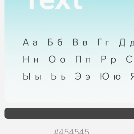
Аа Бб Вв Гг Д
Нн Оо Пп Рр 
Ыы Ьь Ээ Юю 
#454545