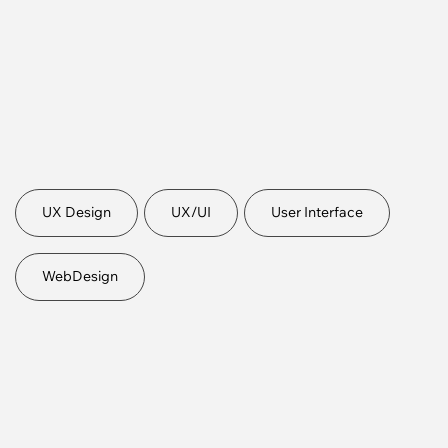
UХ Design
UХ/UI
User Interface
WebDesign