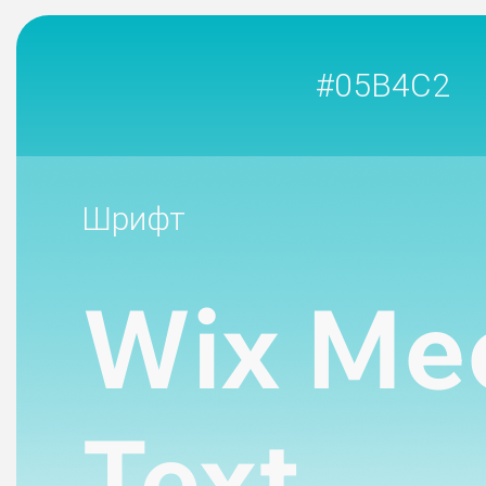
#05B4C2
Шрифт
Wix Me
Text