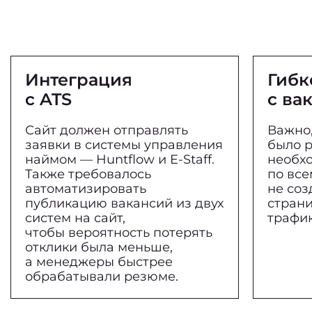
Интеграция
Гибк
с ATS
с ва
Сайт должен отправлять
Важно,
заявки в системы управления
было 
наймом — Huntflow и E-Staff.
необх
Также требовалось
по все
автоматизировать
не соз
публикацию вакансий из двух
стран
систем на сайт,
трафик
чтобы вероятность потерять
отклики была меньше,
а менеджеры быстрее
обрабатывали резюме.