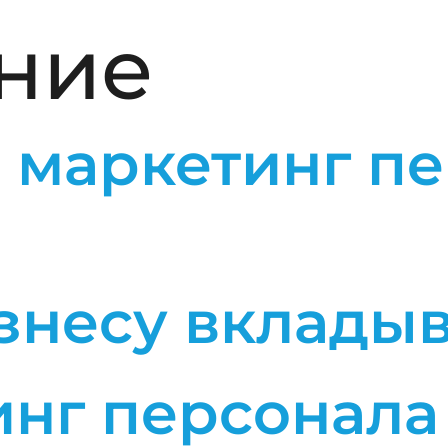
ние
е маркетинг п
знесу вкладыв
инг персонала