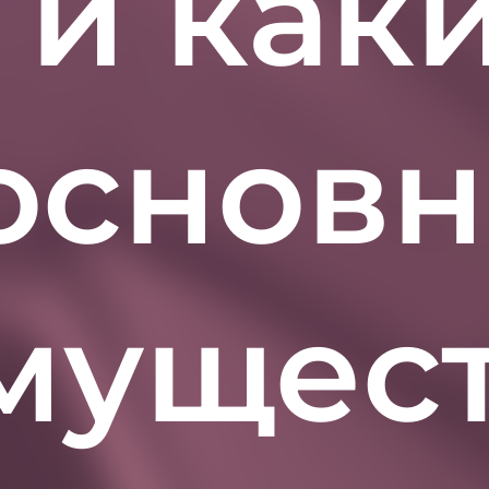
 и как
 основ
мущес