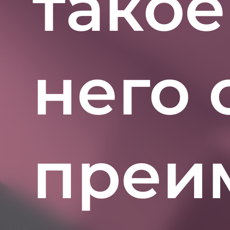
такое
него
преи