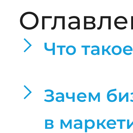
Оглавле
Что тако
Зачем би
в маркет