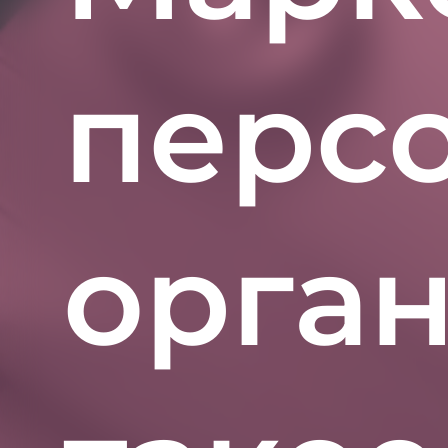
персо
орган