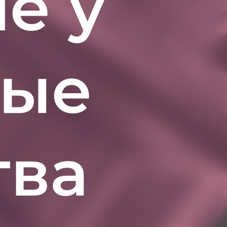
ие у
ные
тва