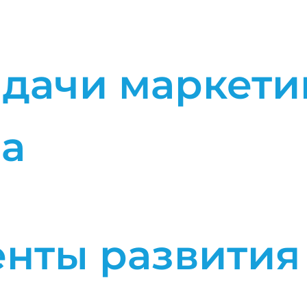
адачи маркети
а
енты развити