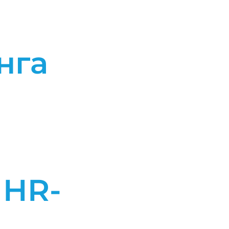
нга
я
HR-