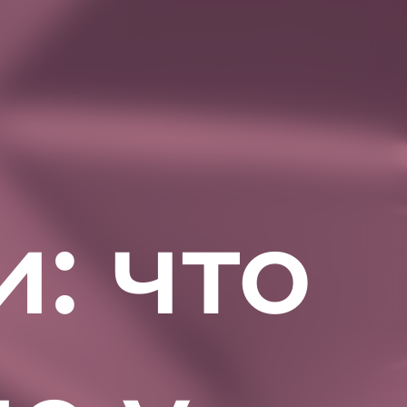
в
: что