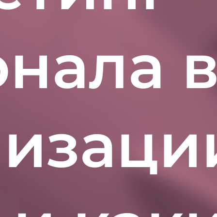
нала 
изации