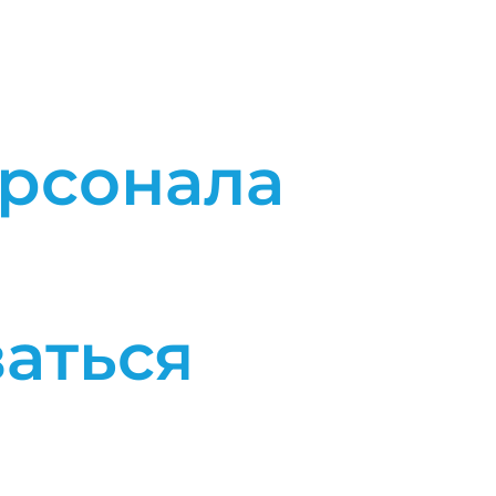
ерсонала
аться