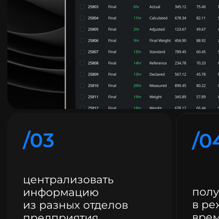
/03
/0
централизовать
полу
информацию
в ре
из разных отделов
вре
предприятия