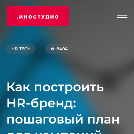
Отк
Иностудио
мен
HR-TECH
8404
Как построить
HR-бренд:
пошаговый план